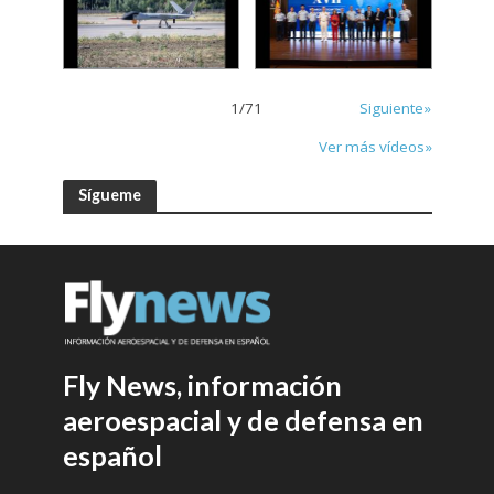
1
/
71
Siguiente»
Ver más vídeos»
Sígueme
Fly News, información
aeroespacial y de defensa en
español