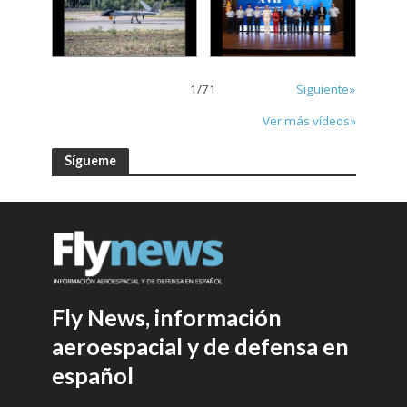
1
/
71
Siguiente»
Ver más vídeos»
Sígueme
Fly News, información
aeroespacial y de defensa en
español