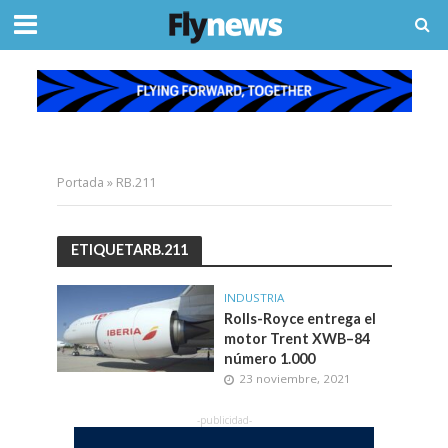
Portada
»
RB.211
ETIQUETARB.211
INDUSTRIA
Rolls-Royce entrega el
motor Trent XWB–84
número 1.000
23 noviembre, 2021