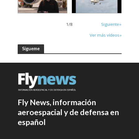
1
/
8
Siguiente»
Ver más vídeos»
Sígueme
Fly News, información
aeroespacial y de defensa en
español