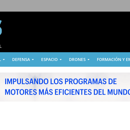
L
DEFENSA
ESPACIO
DRONES
FORMACIÓN Y E