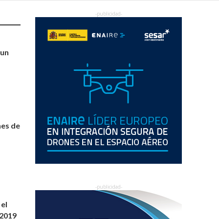
 un
nes de
 el
 2019