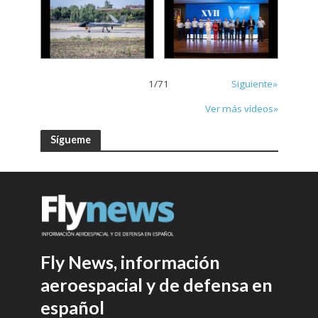
1
/
71
Siguiente»
Ver más vídeos»
Sígueme
Fly News, información
aeroespacial y de defensa en
español