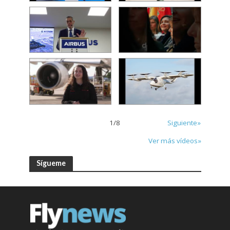
1
/
8
Siguiente»
Ver más vídeos»
Sígueme