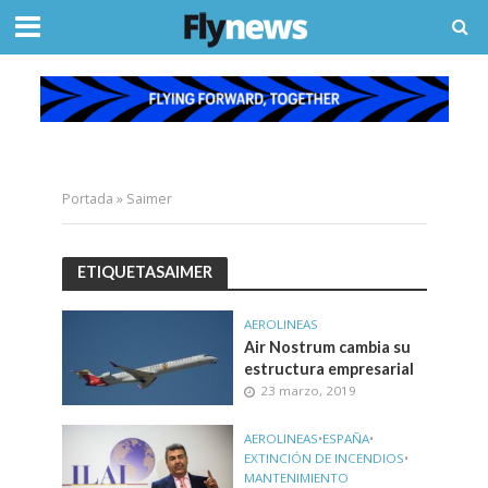
Portada
»
Saimer
ETIQUETASAIMER
AEROLINEAS
Air Nostrum cambia su
estructura empresarial
23 marzo, 2019
AEROLINEAS
•
ESPAÑA
•
EXTINCIÓN DE INCENDIOS
•
MANTENIMIENTO