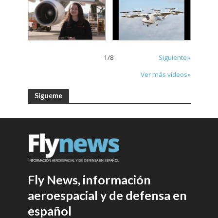
1
/
8
Siguiente»
Ver más vídeos»
Sígueme
Fly News, información
aeroespacial y de defensa en
español