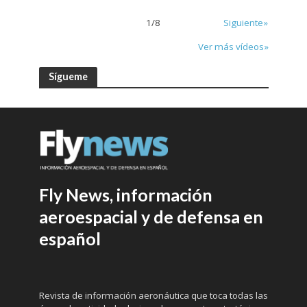
1
/
8
Siguiente»
Ver más vídeos»
Sígueme
Fly News, información
aeroespacial y de defensa en
español
Revista de información aeronáutica que toca todas las