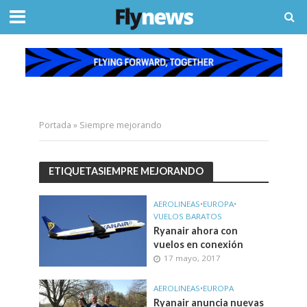
Portada
»
Siempre mejorando
ETIQUETASIEMPRE MEJORANDO
AEROLINEAS
•
EUROPA
•
VUELOS BARATOS
Ryanair ahora con
vuelos en conexión
17 mayo, 2017
AEROLINEAS
•
EUROPA
Ryanair anuncia nuevas