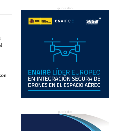
s
)
con
5