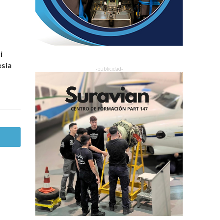
i
esia