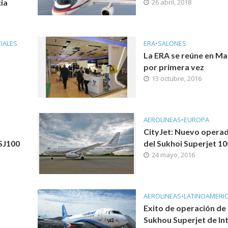
ia
26 abril, 2018
IALES
ERA
•
SALONES
La ERA se reúne en Ma
por primera vez
13 octubre, 2016
AEROLINEAS
•
EUROPA
CityJet: Nuevo opera
SSJ100
del Sukhoi Superjet 10
24 mayo, 2016
AEROLINEAS
•
LATINOAMERI
Exito de operación de 
Sukhou Superjet de Int