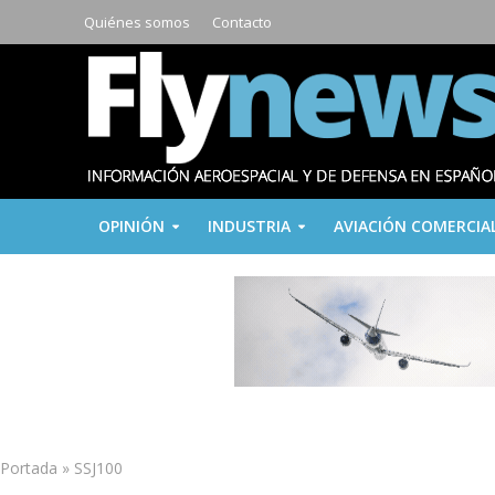
Quiénes somos
Contacto
OPINIÓN
INDUSTRIA
AVIACIÓN COMERCIA
Portada
»
SSJ100