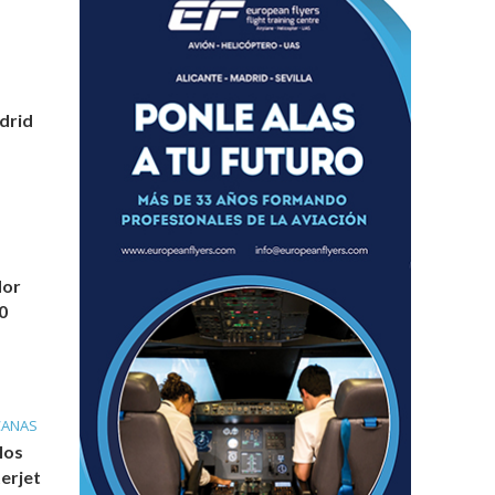
drid
dor
0
CANAS
los
erjet