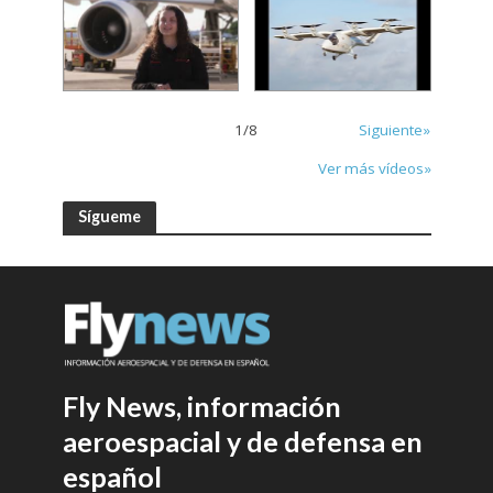
1
/
8
Siguiente»
Ver más vídeos»
Sígueme
Fly News, información
aeroespacial y de defensa en
español