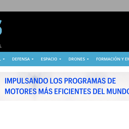
L
DEFENSA
ESPACIO
DRONES
FORMACIÓN Y E