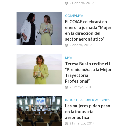
21 enero, 2017
COIAE
•
MYA
El COIAE celebrará en
enero la jornada “Mujer
en la dirección del
sector aeronáutico”
9 enero, 2017
MYA
Teresa Busto recibe el I
“Premio m&a; a la Mejor
Trayectoria
Profesional”
23 mayo, 2016
INDUSTRIA
•
PUBLICACIONES
Las mujeres piden paso
en la industria
aeronáutica
21 marzo, 2014