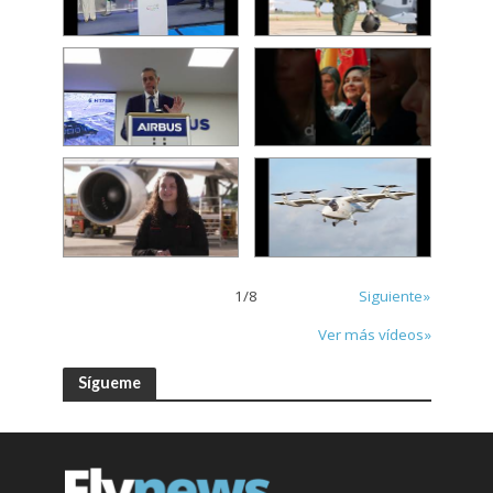
1
/
8
Siguiente»
Ver más vídeos»
Sígueme