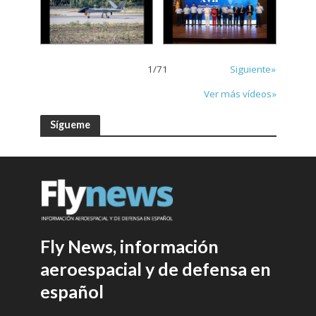
1
/
71
Siguiente»
Ver más vídeos»
Sígueme
Fly News, información
aeroespacial y de defensa en
español