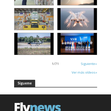
1
/
71
Siguiente»
Ver más vídeos»
Sígueme