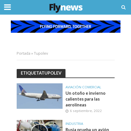
Portada
»
Tupolev
ETIQUETATUPOLEV
AVIACIÓN COMERCIAL
Un otoño e invierno
calientes para las
aerolíneas
6 septiembre, 2022
INDUSTRIA
Rusia prueba un avión