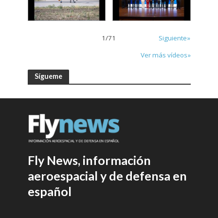
1
/
71
Siguiente»
Ver más vídeos»
Sígueme
Fly News, información
aeroespacial y de defensa en
español