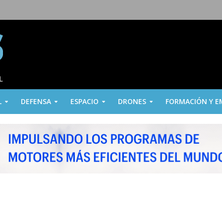
L
DEFENSA
ESPACIO
DRONES
FORMACIÓN Y E