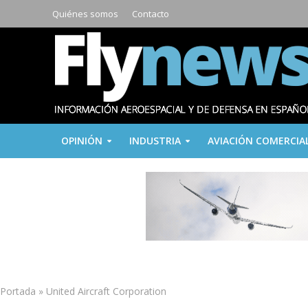
Quiénes somos
Contacto
OPINIÓN
INDUSTRIA
AVIACIÓN COMERCIA
Portada
»
United Aircraft Corporation