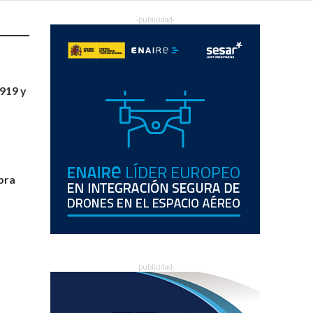
919 y
pra