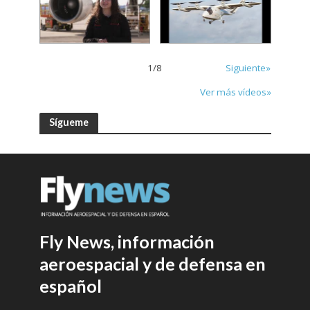
1
/
8
Siguiente»
Ver más vídeos»
Sígueme
Fly News, información
aeroespacial y de defensa en
español