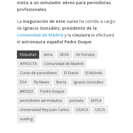
visita a un simulador aéreo para periodistas
profesionales
.
La
inaguración de este curso
ha corrido a cargo
de
Ignacio González
,
presidente de la
comunidad de Madrid
y la
clausura
la efectuará
el
astronauta español
Pedro Duque
.
Etiquetas
aena
AESA
Air Europa
APROCTA
Comunidad de Madrid
Curso de periodismo
El Diario
El MUndo
ESA
Fly News
Iberia
Ignacio González
JKK5022
Pedro Duque
periodismo aeronáutico
portada
SEPLA
Universidad Rey Juan Carlos
USACA
USCA
vueling