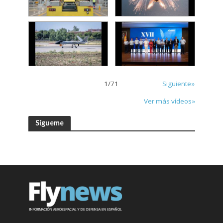
1
/
71
Siguiente»
Ver más vídeos»
Sígueme