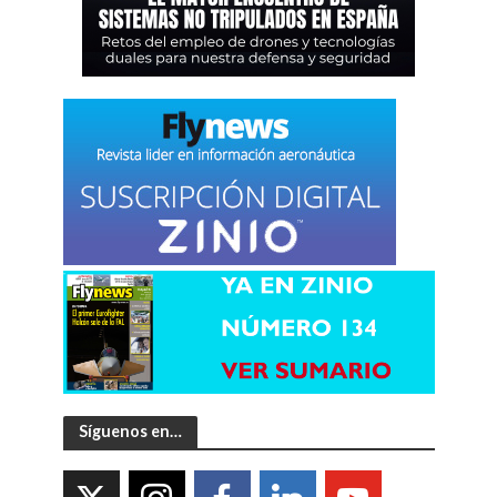
Síguenos en…