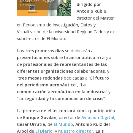
Universidad Rey Juan
dirigido por
Carlos
Antonio Rubio
,
director del Master
en Periodismo de Investigación, Datos y
Visualización de la universidad ReyJuan Carlos y ex
subdirector de El Mundo.
Los
tres primeros días
se dedicarán a
presentaciones sobre la aeronáutica
a cargo
de
profesionales de representantes de las
diferentes organizaciones colaboradoras
, y
tres mesas redondas
dedicadas a “
El futuro
del periodismo aeronáutico
“, “
La
comunicación aeronáutica en la industria
” y
“
La seguridad y la comunicación de crisis
“.
La
primera de ellas contará con
la participación
de
Enrique Gavilán
, director de
Aviación Digital
,
César Urrutia
, de
El Mundo
,
Antonio Ruiz del
Árbol
de
El Diario
, y
nuestro director
,
Luis