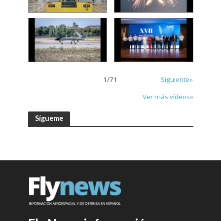
1
/
71
Siguiente»
Ver más vídeos»
Sígueme