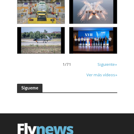
1
/
71
Siguiente»
Ver más vídeos»
Sígueme