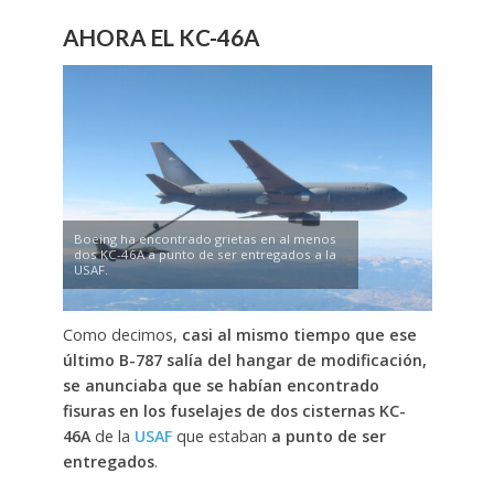
AHORA EL KC-46A
Boeing ha encontrado grietas en al menos
dos KC-46A a punto de ser entregados a la
USAF.
Como decimos,
casi al mismo tiempo que ese
último B-787 salía del hangar de modificación,
se anunciaba que se habían encontrado
fisuras en los fuselajes de dos cisternas KC-
46A
de la
USAF
que estaban
a punto de ser
entregados
.