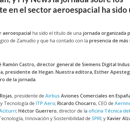
nte en el sector aeroespacial ha sido
or aeroespacial
ha sido el título de una
jornada organizada 
gico de Zamudio y que ha contado con la
presencia de más
é Ramón Castro, director general de Siemens Digital Indus
ría, presidente de Hegan
.
Nuestra editora, Esther Apesteg
ro de la jornada
.
 Rojas
, presidente de
Airbus
Aviones Comerciales en Españ
a y Tecnología de
ITP Aero
;
Ricardo Chocarro
, CEO de
Aernn
Aciturri
;
Héctor Guerrero
, director de la
oficina Técnica del
 Tecnología, Innovación y Sostenibilidad de
SPRI
; y
Xavier Alz