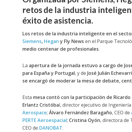
retos de la industria intelige
éxito de asistencia.
Los retos de la industria inteligente en el sect
Siemens
,
Hegan
y Fly News
en el Parque Tecnoló
medio centenar de profesionales
.
La
apertura de la jornada estuvo a cargo de Jos
para España y Portugal
, y de
José Julián Echevar
se encargó de moderar la mesa de debate, cent
Esta
mesa contó con la participación de
Ricardo
Erlantz Cristóba
l, director ejecutivo de Ingenierí
Aerospace
;
Álvaro Fernández Baragaño
, CEO de
PERTE Aeroespacial
;
Cristina Oyón
, directora de
CEO de
DANOBAT
.