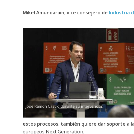
Mikel Amundarain, vice consejero de
Industria 
José Ramón Castro durante su intervención.
estos procesos, también quiere dar soporte a l
europeos Next Generation.