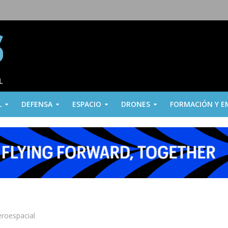
L
DEFENSA
ESPACIO
DRONES
FORMACIÓN Y E
aeroespacial