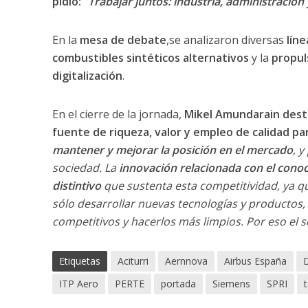
pidió: “
Trabajar juntos: industria, administración
En la
mesa de debate
,se analizaron diversas
líne
combustibles sintéticos alternativos
y la
propul
digitalización
.
En el cierre de la jornada,
Mikel Amundarain desta
fuente de riqueza, valor y empleo de calidad pa
mantener y mejorar la posición en el mercado
, y
sociedad. La
innovación relacionada con el conoc
distintivo
que sustenta esta competitividad, ya q
sólo desarrollar nuevas tecnologías y productos,
competitivos y hacerlos más limpios. Por eso el s
Etiquetas
Aciturri
Aernnova
Airbus España
ITP Aero
PERTE
portada
Siemens
SPRI