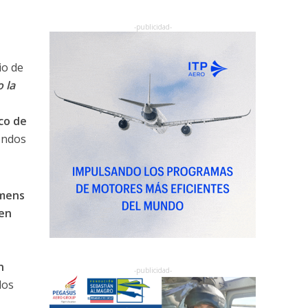
io de
 la
co de
ondos
emens
 en
n
dos