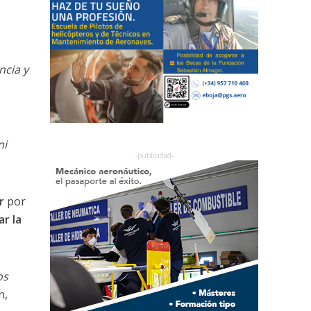
ncia y
ni
r
por
ar la
os
n,