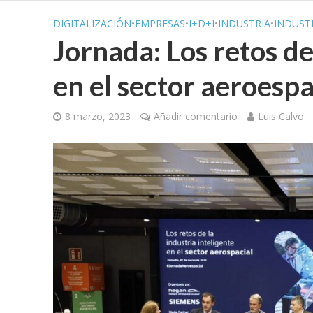
DIGITALIZACIÓN
•
EMPRESAS
•
I+D+I
•
INDUSTRIA
•
INDUSTR
Jornada: Los retos de
en el sector aeroespa
8 marzo, 2023
Añadir comentario
Luis Calvo