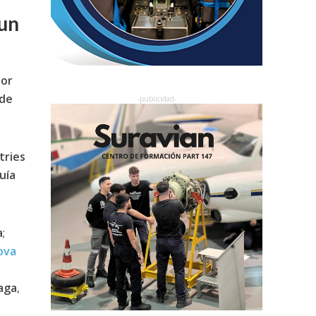
 un
por
 de
tries
uía
a
;
ova
aga
,