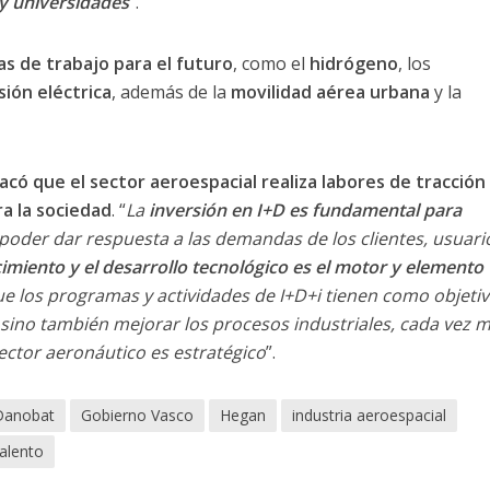
 y universidades
”.
as de trabajo para el futuro
, como el
hidrógeno
, los
sión eléctrica
, además de la
movilidad aérea urbana
y la
có que el sector aeroespacial realiza labores de tracció
ra la sociedad
. “
La
inversión en I+D es fundamental para
 poder dar respuesta a las demandas de los clientes, usuario
imiento y el desarrollo tecnológico es el motor y elemento
ue los programas y actividades de I+D+i tienen como objeti
 sino también mejorar los procesos industriales, cada vez 
ector aeronáutico es estratégico
”.
Danobat
Gobierno Vasco
Hegan
industria aeroespacial
talento