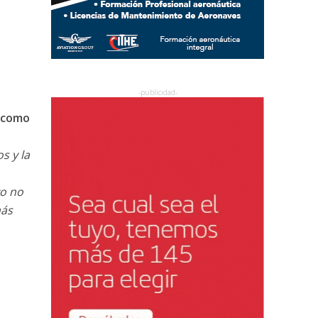
n como
s y la
vo no
más