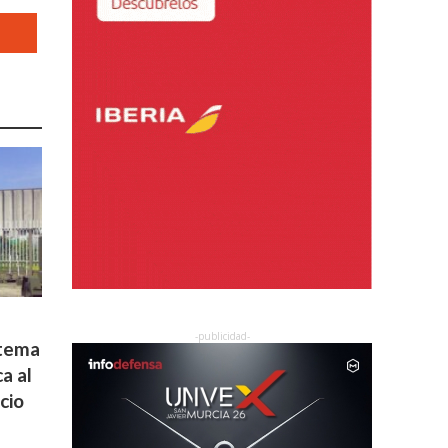
stema
a al
cio