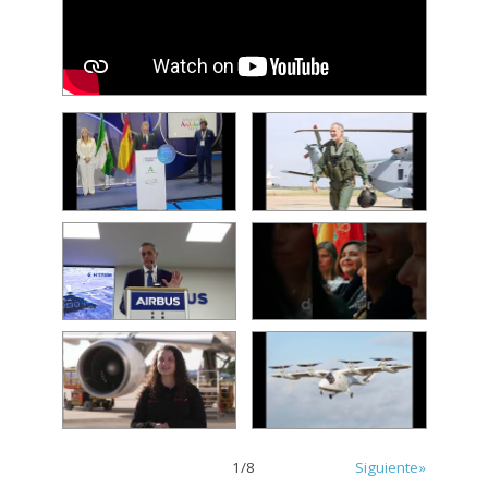
1
/
8
Siguiente»