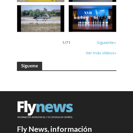
1
/
71
Siguiente»
Ver más vídeos»
Sígueme
Fly News, información