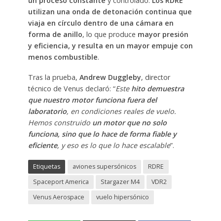
un proceso constante
y controlado.
Los RDRE
utilizan una onda de detonación continua que
viaja en círculo dentro de una cámara en
forma de anillo
, lo que produce
mayor presión
y eficiencia, y resulta en un mayor empuje con
menos combustible
.
Tras la prueba,
Andrew Duggleby
, director
técnico de Venus declaró: “
Este
hito demuestra
que nuestro motor funciona fuera del
laboratorio
, en condiciones reales de vuelo.
Hemos construido
un motor que no solo
funciona, sino que lo hace de forma fiable y
eficiente
, y eso es lo que lo hace escalable
”.
Etiquetas
aviones supersónicos
RDRE
Spaceport America
Stargazer M4
VDR2
Venus Aerospace
vuelo hipersónico