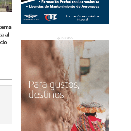
stema
a al
cio