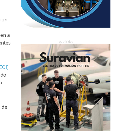
ción
den a
entes
EOI)
ado
a
n de