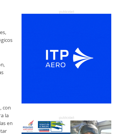
es,
égicos
n,
as
a
, con
a la
das en
ntar