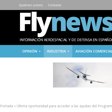
Quiénes somos
Contacto
OPINIÓN
INDUSTRIA
AVIACIÓN COMERCIA
Portada
»
Última oportunidad para acceder a las ayudas del Program