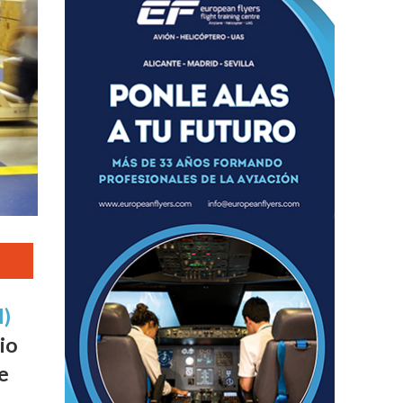
I)
cio
e