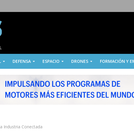
L
DEFENSA
ESPACIO
DRONES
FORMACIÓN Y E
a Industria Conectada