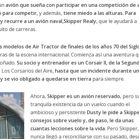
un
avión que sueña con participar en una competición de 
o para competir,
y además,
tiene miedo a las alturas. Para
y recurre a un avión naval,Skipper Realy,
que le ayudará a
uito de carreras.
modelos de Air Tractor de finales de los años 70 del Sigl
ras de la escena internacional. Comienza así una aventura q
soñado.
Su socio y entrenador es un Corsair II, de la Segun
 Los Corsarios del Aire,
hasta que un incidente durante u
 y se vio obligado a quedarse en tierra
para siempre.
Ahora,
Skipper es un avión reservado,
pero s
tranquila existencia da un vuelco cuando el
ambicioso y persistente
Dusty le pide a Skipp
consejos sobre vuelo y, de paso, le da unas
cuantas lecciones sobre la vida
. Pero Skipper
nunca llegó a reconciliarse con su pasado, des