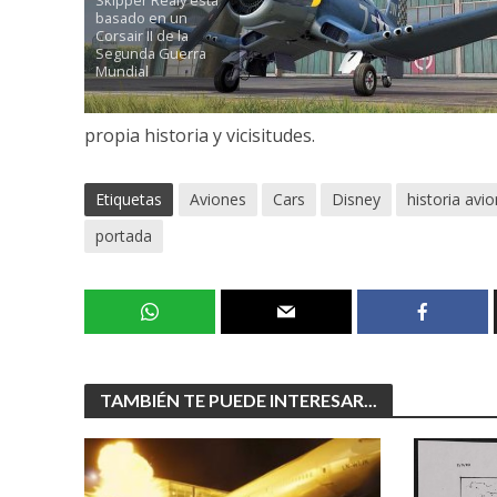
Skipper Realy está
basado en un
Corsair II de la
Segunda Guerra
Mundial
propia historia y vicisitudes.
Etiquetas
Aviones
Cars
Disney
historia avi
portada
TAMBIÉN TE PUEDE INTERESAR...