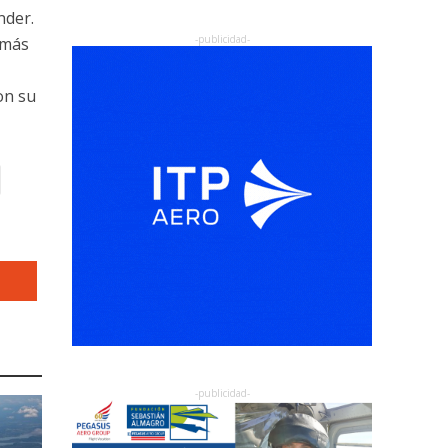
nder.
 más
on su