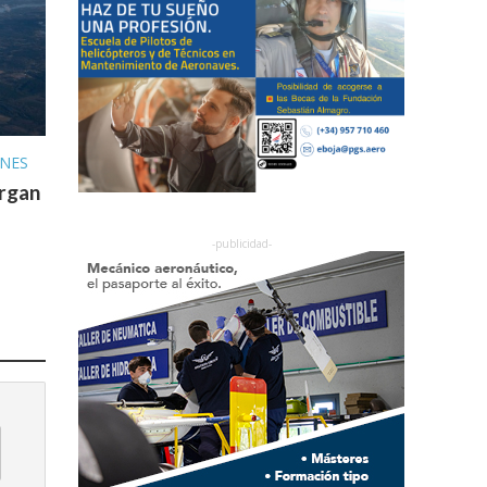
ONES
organ