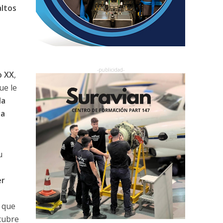
altos
o XX
,
ue le
da
na
u
er
, que
cubre