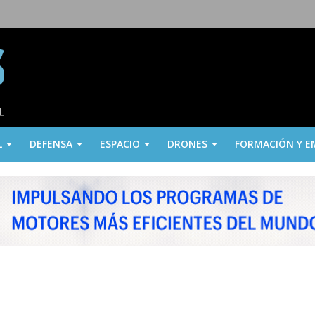
L
DEFENSA
ESPACIO
DRONES
FORMACIÓN Y E