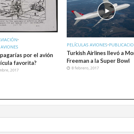
AVIACIÓN
•
PELÍCULAS AVIONES
•
PUBLICACI
 AVIONES
Turkish Airlines llevó a M
pagarías por el avión
Freeman a la Super Bowl
ícula favorita?
8 febrero, 2017
mbre, 2017