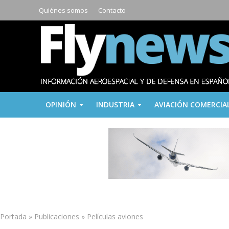
Quiénes somos
Contacto
OPINIÓN
INDUSTRIA
AVIACIÓN COMERCIA
Portada
»
Publicaciones
»
Películas aviones