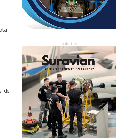
ota
s, de