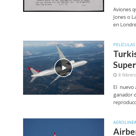
Aviones q
Jones o L
en Londres
PELÍCULAS
Turki
Super
8 febrer
El nuevo 
ganador d
reproducci
AEROLINE
Airber