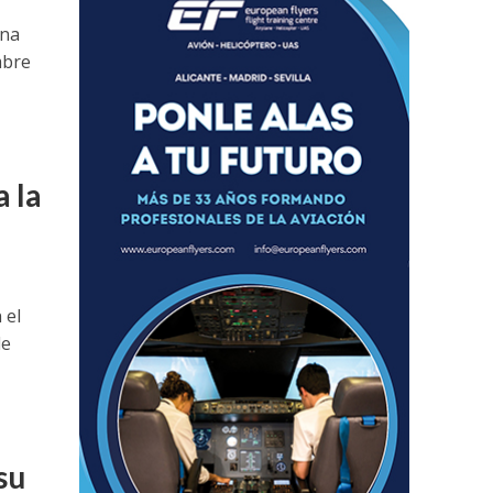
ana
mbre
 la
 el
de
su