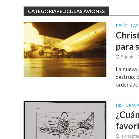
CATEGORÍAPELÍCULAS AVIONES
PELÍCULAS
Chris
para 
5 junio,
La nueva p
destrucci
ordenador
HISTORIA 
¿Cuánt
favor
18 septi