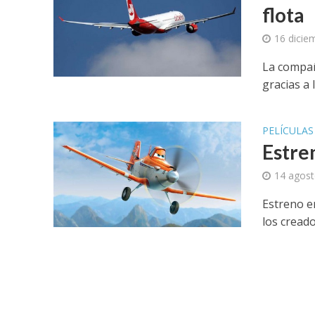
flota
16 dicie
La compañ
gracias a 
PELÍCULAS
Estre
14 agost
Estreno e
los cread