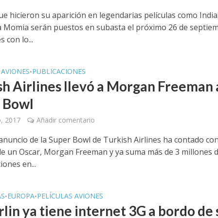
ue hicieron su aparición en legendarias películas como Indi
a Momia serán puestos en subasta el próximo 26 de septie
 con lo...
 AVIONES
PUBLICACIONES
•
sh Airlines llevó a Morgan Freeman a
 Bowl
o, 2017
Añadir comentario
anuncio de la Super Bowl de Turkish Airlines ha contado con
e un Oscar, Morgan Freeman y ya suma más de 3 millones 
ones en...
AS
EUROPA
PELÍCULAS AVIONES
•
•
lin ya tiene internet 3G a bordo de 