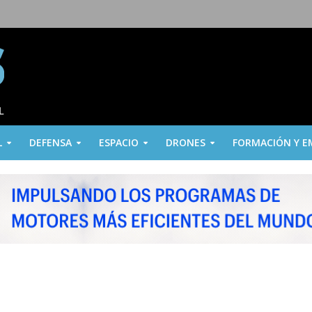
L
DEFENSA
ESPACIO
DRONES
FORMACIÓN Y E