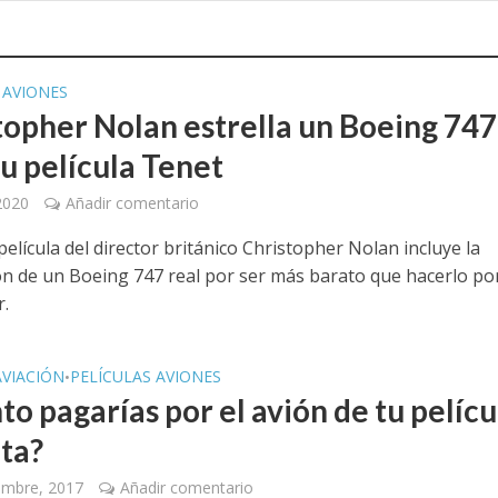
 AVIONES
topher Nolan estrella un Boeing 747
su película Tenet
 2020
Añadir comentario
elícula del director británico Christopher Nolan incluye la
ón de un Boeing 747 real por ser más barato que hacerlo po
.
AVIACIÓN
PELÍCULAS AVIONES
•
o pagarías por el avión de tu pelícu
ita?
embre, 2017
Añadir comentario