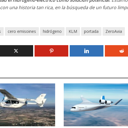
dad el hidrógeno-eléctrico como solución potencial
. Estamo
con una historia tan rica, en la búsqueda de un futuro limp
s
cero emisoines
hidrógeno
KLM
portada
ZeroAvia