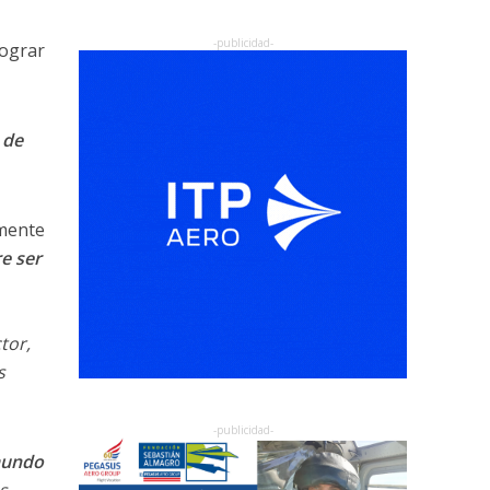
lograr
 de
lmente
e ser
tor,
s
mundo