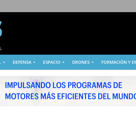
L
DEFENSA
ESPACIO
DRONES
FORMACIÓN Y E