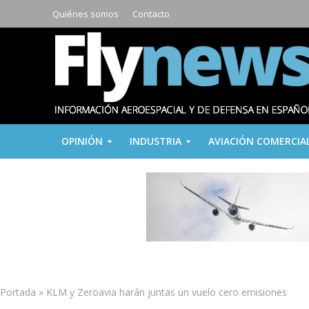
Quiénes somos
Contacto
OPINIÓN
INDUSTRIA
AVIACIÓN COMERCIA
Portada
»
KLM y Zeroavia harán juntas un vuelo cero emisiones