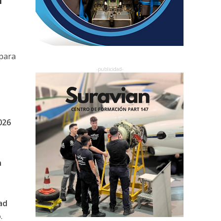
para
026
n
ad
o
.