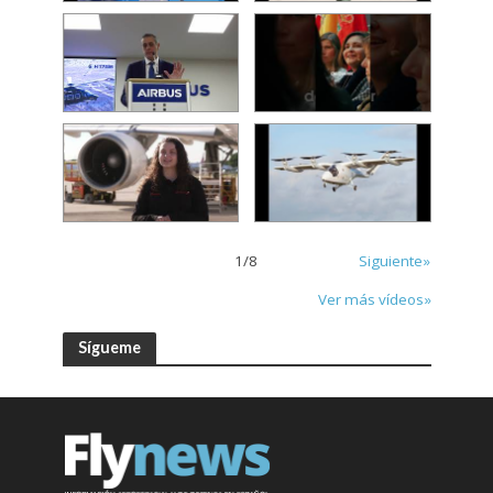
1
/
8
Siguiente»
Ver más vídeos»
Sígueme