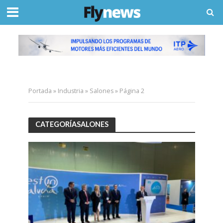
Portada
»
Industria
»
Salones
»
Página 2
CATEGORÍASALONES