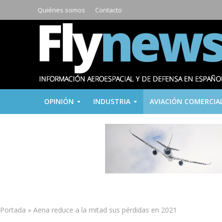
Quiénes somos
Contacto
OPINIÓN
INDUSTRIA
AVIACIÓN COMERCIA
Portada
»
Aena reduce a la mitad sus pérdidas en 2021