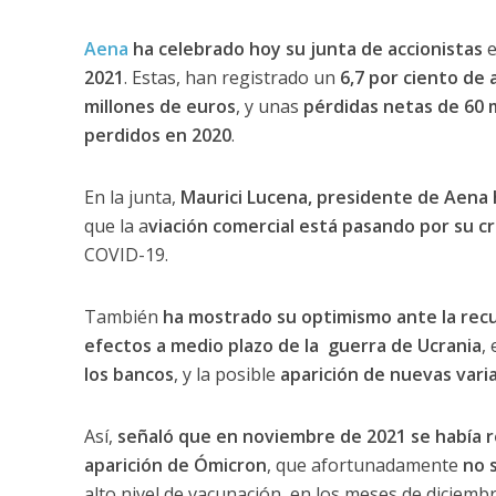
Aena
ha celebrado hoy su junta de accionistas
e
2021
. Estas, han registrado un
6,7 por ciento de
millones de euros
, y unas
pérdidas netas de 60 
perdidos en 2020
.
En la junta,
Maurici Lucena, presidente de Aena h
que la a
viación comercial está pasando por su cr
COVID-19.
También
ha mostrado su optimismo ante la recu
efectos a medio plazo de la guerra de Ucrania
, 
los bancos
, y la posible
aparición de nuevas var
Así,
señaló que en noviembre de 2021 se había r
aparición de Ómicron
, que afortunadamente
no 
alto nivel de vacunación, en los meses de diciembr