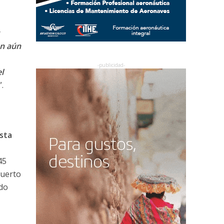
y
n aún
l
”.
sta
45
puerto
do