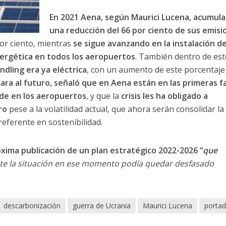
En 2021 Aena, según Maurici Lucena, acumula
una reducción del 66 por ciento de sus emisi
or ciento, mientras
se sigue avanzando en la instalación d
nergética en todos los aeropuertos
. También dentro de est
ndling era ya eléctrica
, con un aumento de este porcentaje
ara al futuro, señaló que en Aena están en las primeras f
rde en los aeropuertos
, y que la
crisis les ha obligado a
ro
pese a la volatilidad actual, que ahora serán consolidar la
referente en sostenibilidad.
óxima publicación de un plan estratégico 2022-2026 “
que
nte la situación en ese momento podía quedar desfasado
descarbonización
guerra de Ucrania
Maurici Lucena
porta