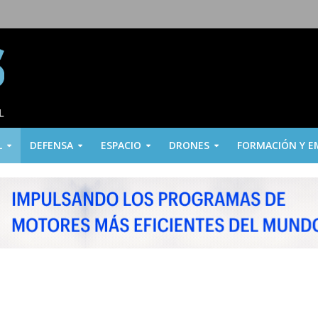
L
DEFENSA
ESPACIO
DRONES
FORMACIÓN Y E