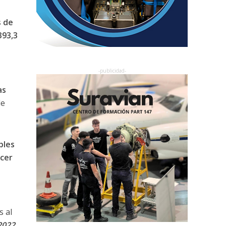
s de
393,3
as
de
bles
cer
s al
2022