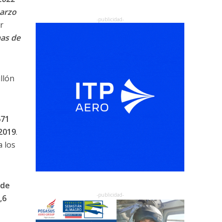
marzo
r
as de
llón
671
 2019
.
a los
 de
,6