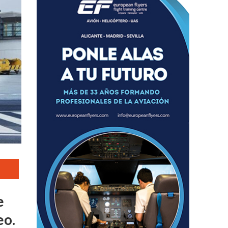
e
eo.