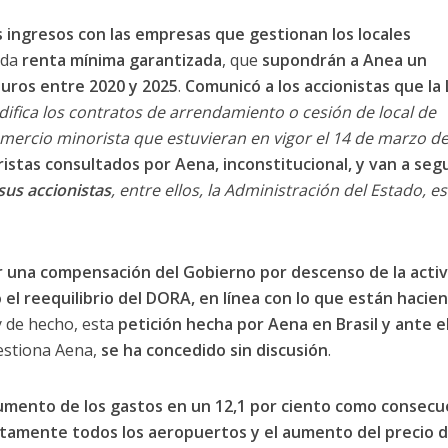
 ingresos con las empresas que gestionan los locales
ada
renta mínima garantizada
, que
supondrán a Anea un
euros entre 2020 y 2025
.
Comunicó a los accionistas que la
ifica los contratos de arrendamiento o cesión de local de
mercio minorista que estuvieran en vigor el 14 de marzo d
ristas consultados por Aena, inconstitucional, y van a segu
sus accionistas
, entre ellos, la Administración del Estado, es
r una compensación del Gobierno por descenso de la acti
 el reequilibrio del DORA, en línea con lo que están hacie
 y de hecho, esta
petición hecha por Aena en Brasil y ante e
estiona Aena,
se ha concedido sin discusión
.
umento de los gastos en un 12,1 por ciento como consecu
etamente todos los aeropuertos y el aumento del precio d