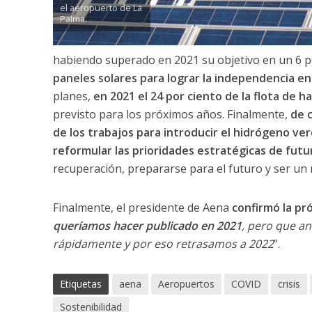
el aeropuerto de La
Palma.
habiendo superado en 2021 su objetivo en un 6 p
paneles solares para lograr la independencia e
planes,
en 2021 el 24 por ciento de la flota de ha
previsto para los próximos años. Finalmente,
de c
de los trabajos para introducir el hidrógeno ve
reformular las prioridades estratégicas de futu
recuperación, prepararse para el futuro y ser un 
Finalmente, el presidente de Aena
confirmó la pr
queríamos hacer publicado en 2021
, pero que a
rápidamente y por eso retrasamos a 2022
”.
Etiquetas
aena
Aeropuertos
COVID
crisis
Sostenibilidad