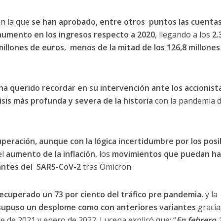
n la que
se han aprobado, entre otros puntos las cuenta
 aumento en los ingresos respecto a 2020
, llegando a los
2.
millones de euros
,
menos de la mitad de los 126,8 millones
a querido recordar en su intervención ante los accionist
isis más profunda y severa de la historia
con la pandemia 
peración, aunque con la lógica incertidumbre por los posi
el
aumento de la inflación
, los
movimientos que puedan ha
iantes del SARS-CoV-2
tras Ómicron.
ecuperado un 73 por ciento del tráfico pre pandemia
, y la
supuso un desplome como con anteriores variantes
gracia
e de 2021 y enero de 2022. Lucena explicó que: “
En febrero 