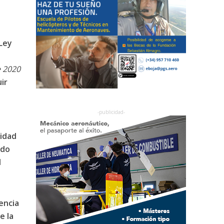
 Ley
e 2020
ir
vidad
ndo
l
encia
e la