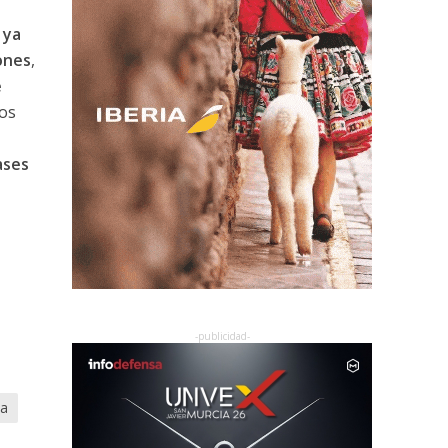
 ya
ones
,
e
os
ases
da