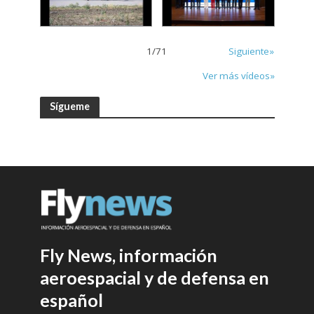
1
/
71
Siguiente»
Ver más vídeos»
Sígueme
Fly News, información
aeroespacial y de defensa en
español