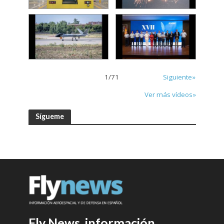
1
/
71
Siguiente»
Ver más vídeos»
Sígueme
Fly News, información