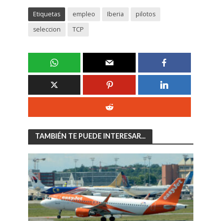
Etiquetas
empleo
Iberia
pilotos
seleccion
TCP
TAMBIÉN TE PUEDE INTERESAR...