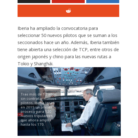
Iberia ha ampliado la convocatoria para
seleccionar 50 nuevos pilotos que se suman a los
seccionados hace un año. Además, Iberia también
tiene abierta una selección de TCP, entre otros de
origen japonés y chino para las nuevas rutas a
Tokio y Shanghái.
Tras más de 10 años
sin contratar nuevos
pilotos, Iberia lanzó
en 2015 un primer
proceso para 120
nuevos tripulantes
que ahora amplía
hasta los 170.