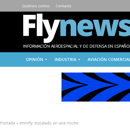
Quiénes somos
Contacto
OPINIÓN
INDUSTRIA
AVIACIÓN COMERCIA
Portada
»
Immfly: instalado en una noche