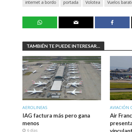
internet a bordo
portada
Volotea
Vuelos barat
TAMBIÉN TE PUEDE INTERESAR...
AEROLINEAS
AVIACIÓN 
IAG factura más pero gana
Air Fran
menos
presenta
vinculan
6 días