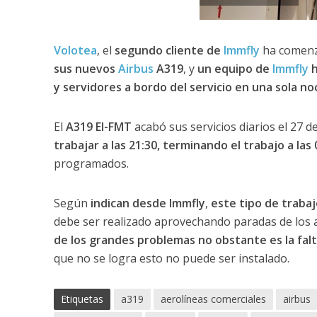
Volotea
, el
segundo cliente de
Immfly
ha comenz
sus nuevos
Airbus
A319
, y
un equipo de
Immfly
h
y servidores a bordo del servicio en una sola n
El
A319 EI-FMT
acabó sus servicios diarios el 27 d
trabajar a las 21:30, terminando el trabajo a las 
programados.
Según
indican desde Immfly
,
este tipo de trabaj
debe ser realizado aprovechando paradas de los
de los grandes problemas no obstante es la falta
que no se logra esto no puede ser instalado.
Etiquetas
a319
aerolíneas comerciales
airbus