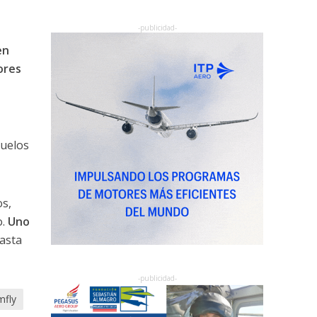
en
ores
vuelos
os,
o.
Uno
asta
fly