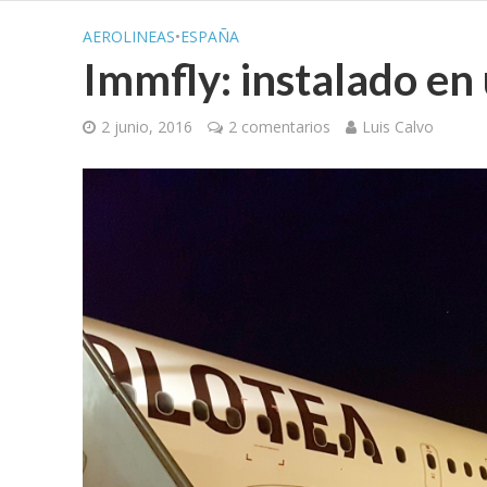
AEROLINEAS
•
ESPAÑA
Immfly: instalado en
2 junio, 2016
2 comentarios
Luis Calvo