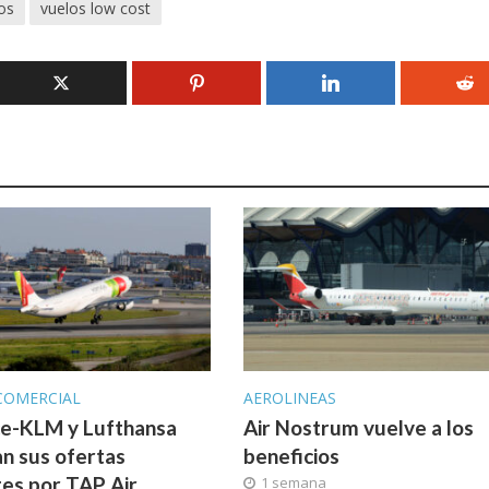
os
vuelos low cost
COMERCIAL
AEROLINEAS
ce-KLM y Lufthansa
Air Nostrum vuelve a los
n sus ofertas
beneficios
tes por TAP Air
1 semana