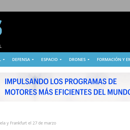
L
DEFENSA
ESPACIO
DRONES
FORMACIÓN Y E
la y Frankfurt el 27 de marzo