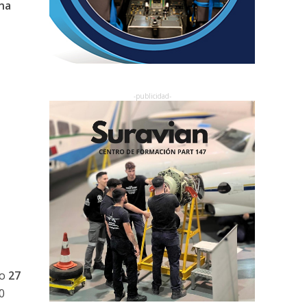
una
o
27
0