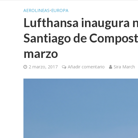
AEROLINEAS
•
EUROPA
Lufthansa inaugura n
Santiago de Composte
marzo
2 marzo, 2017
Añadir comentario
Sira March