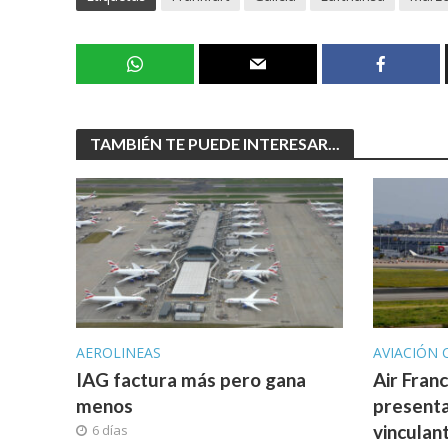
TAMBIÉN TE PUEDE INTERESAR...
AEROLINEAS
AVIACIÓN 
IAG factura más pero gana
Air Fran
menos
presenta
vinculan
6 días