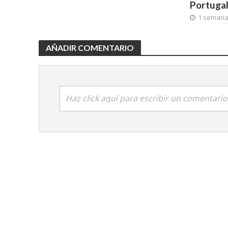
Portuga
1 seman
AÑADIR COMENTARIO
Haz click aquí para escribir un comentario