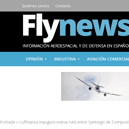
Quiénes somos
Contacto
OPINIÓN
INDUSTRIA
AVIACIÓN COMERCIA
Portada
»
Lufthansa inaugura nueva ruta entre Santiago de Composte