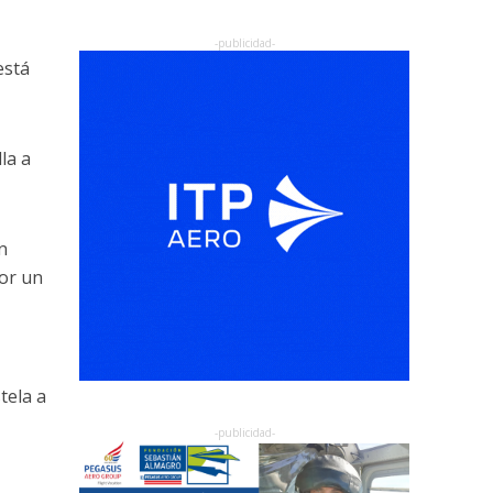
está
la a
n
or un
tela a