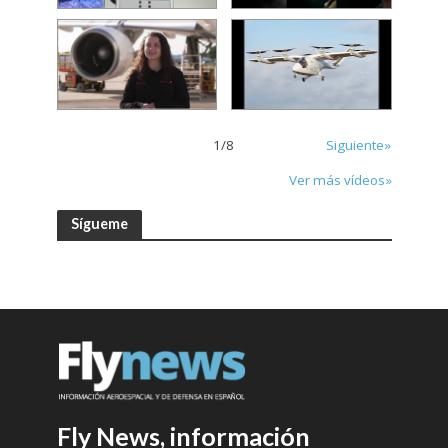
1
/
8
Siguiente»
Ver más vídeos»
Sígueme
Fly News, información