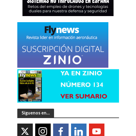
Síguenos en…