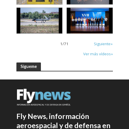
1
/
71
Siguiente»
Ver más vídeos»
Sígueme
Fly News, información
aeroespacial y de defensa en