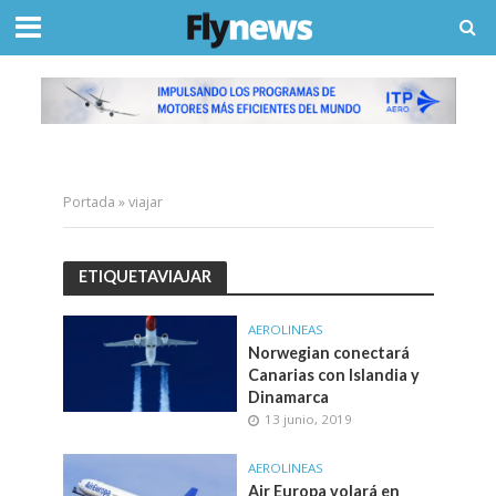
Portada
»
viajar
ETIQUETAVIAJAR
AEROLINEAS
Norwegian conectará
Canarias con Islandia y
Dinamarca
13 junio, 2019
AEROLINEAS
Air Europa volará en