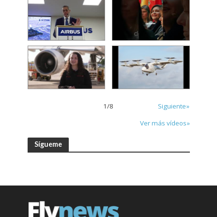
1
/
8
Siguiente»
Ver más vídeos»
Sígueme