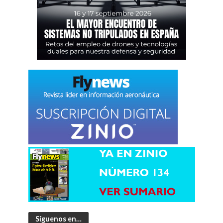
Síguenos en…