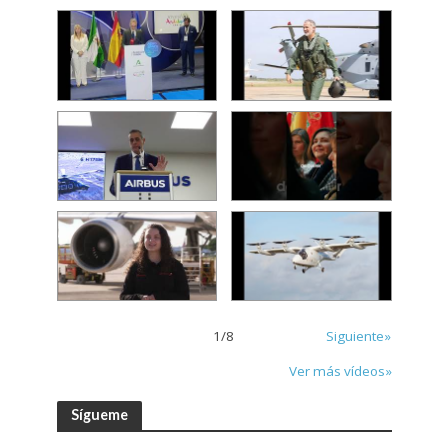
1
/
8
Siguiente»
Ver más vídeos»
Sígueme