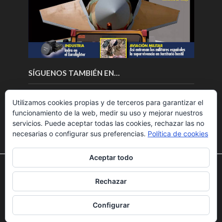
SÍGUENOS TAMBIÉN EN…
Utilizamos cookies propias y de terceros para garantizar el
funcionamiento de la web, medir su uso y mejorar nuestros
servicios. Puede aceptar todas las cookies, rechazar las no
necesarias o configurar sus preferencias.
Política de cookies
Aceptar todo
Utilizamos cookies para ofrecerte la mejor experiencia en
nuestra web.
Rechazar
Puedes aprender más sobre qué cookies utilizamos o
Copyright © 2018.Fly News.
Noticias aerospacial
/
Noticias
desactivarlas en los
ajustes
.
UAS aviación comercial
Configurar
Aceptar
Rechazar
Ajustes