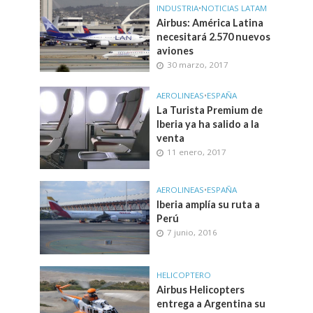
INDUSTRIA
•
NOTICIAS LATAM
Airbus: América Latina
necesitará 2.570 nuevos
aviones
30 marzo, 2017
AEROLINEAS
•
ESPAÑA
La Turista Premium de
Iberia ya ha salido a la
venta
11 enero, 2017
AEROLINEAS
•
ESPAÑA
Iberia amplía su ruta a
Perú
7 junio, 2016
HELICOPTERO
Airbus Helicopters
entrega a Argentina su