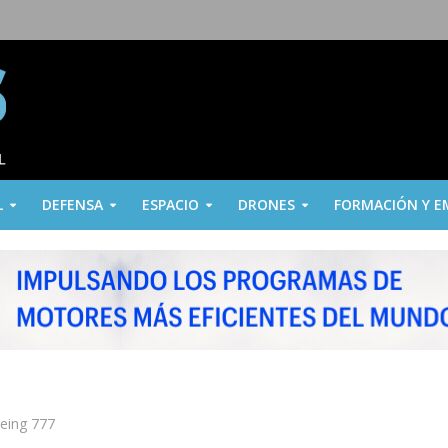
L
DEFENSA
ESPACIO
DRONES
FORMACIÓN Y E
oeing 777