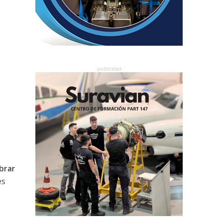
brar
es