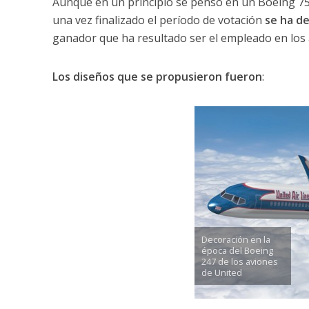
Aunque en un principio se pensó en un Boeing 75
una vez finalizado el período de votación
se ha de
ganador que ha resultado ser el empleado en los
Los diseños que se propusieron fueron
:
Decoración en la
época del Boeing
247 de los aviones
de United