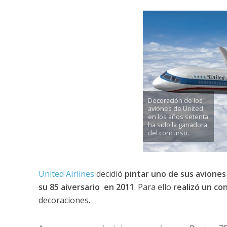
Decoración de los
aviones de United
en los años setenta
ha sido la ganadora
del concurso.
United Airlines
decidió
pintar uno de sus aviones
su 85 aiversario en 2011
. Para ello
realizó un co
decoraciones.