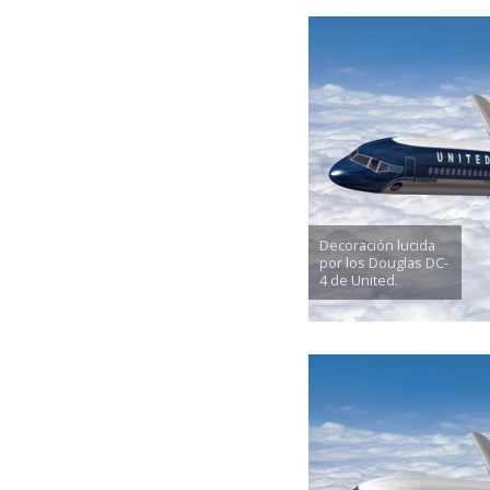
Decoración lucida
por los Douglas DC-
4 de United.