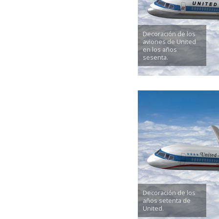
Decoración de los
aviones de United
en los años
sesenta.
Decoración de los
años setenta de
United.