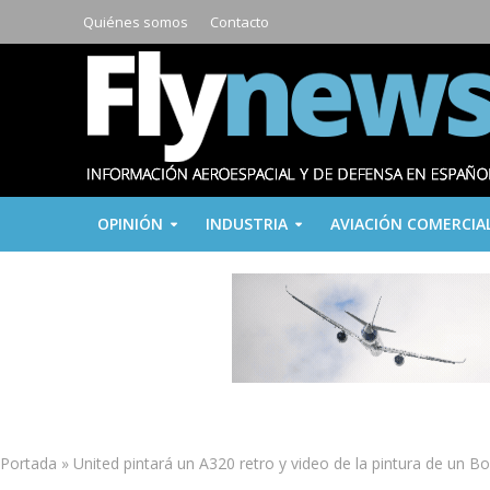
Quiénes somos
Contacto
OPINIÓN
INDUSTRIA
AVIACIÓN COMERCIA
Portada
»
United pintará un A320 retro y video de la pintura de un B