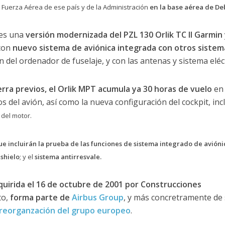
Fuerza Aérea de ese país y de la Administración
en la base aérea de De
es una
versión modernizada del PZL 130 Orlik TC II Garmin
 con
nuevo sistema de aviónica integrada con otros sistem
 del ordenador de fuselaje, y con las antenas y sistema eléct
rra previos, el Orlik MPT acumula ya 30 horas de vuelo
en 
del avión, así como la nueva configuración del cockpit, inc
del motor.
e incluirán la prueba de las funciones de sistema integrado de avióni
shielo
; y el
sistema antirresvale.
uirida el 16 de octubre de 2001 por Construcciones
to,
forma parte de
Airbus Group
, y más concretramente de
reorganzación del grupo europeo
.