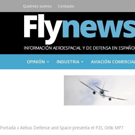
Quiénes somos
Contacto
OPINIÓN
INDUSTRIA
AVIACIÓN COMERCIA
Portada
»
Airbus Defense and Space presenta el PZL Orlik MPT