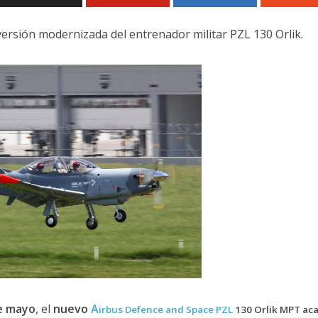
ersión modernizada del entrenador militar PZL 130 Orlik.
e mayo
, el
nuevo
A
irbus Defence and Space PZL
130 Orlik MPT ac