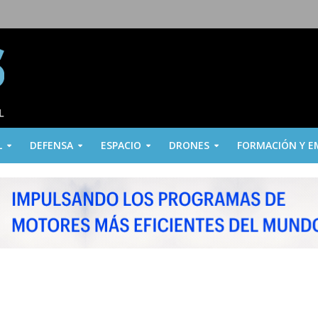
L
DEFENSA
ESPACIO
DRONES
FORMACIÓN Y E