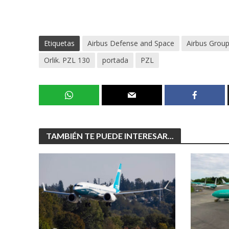
Etiquetas
Airbus Defense and Space
Airbus Grou
Orlik. PZL 130
portada
PZL
TAMBIÉN TE PUEDE INTERESAR...