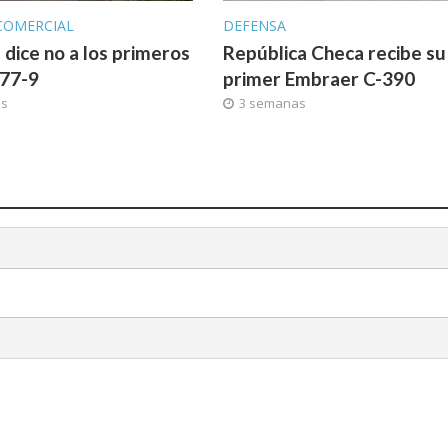
COMERCIAL
DEFENSA
 dice no a los primeros
República Checa recibe su
777-9
primer Embraer C-390
as
3 semanas