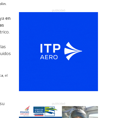
blin
.
ya
en
as
rico.
las
luidos
ca
, el
 su