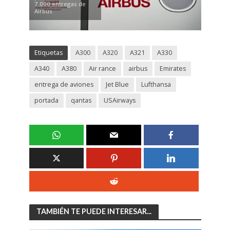
7.000 entregas de
Airbus
Etiquetas
A300
A320
A321
A330
A340
A380
Air rance
airbus
Emirates
entrega de aviones
Jet Blue
Lufthansa
portada
qantas
USAirways
TAMBIÉN TE PUEDE INTERESAR...