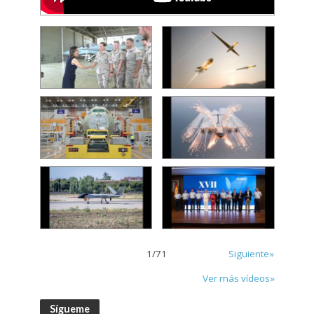
1
/
71
Siguiente»
Ver más vídeos»
Sígueme