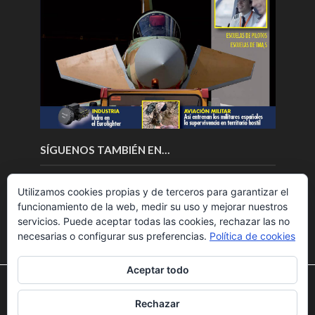
SÍGUENOS TAMBIÉN EN…
Utilizamos cookies propias y de terceros para garantizar el
funcionamiento de la web, medir su uso y mejorar nuestros
servicios. Puede aceptar todas las cookies, rechazar las no
necesarias o configurar sus preferencias.
Política de cookies
Aceptar todo
Utilizamos cookies para ofrecerte la mejor experiencia en
nuestra web.
Rechazar
Puedes aprender más sobre qué cookies utilizamos o
Copyright © 2018.Fly News.
Noticias aerospacial
/
Noticias