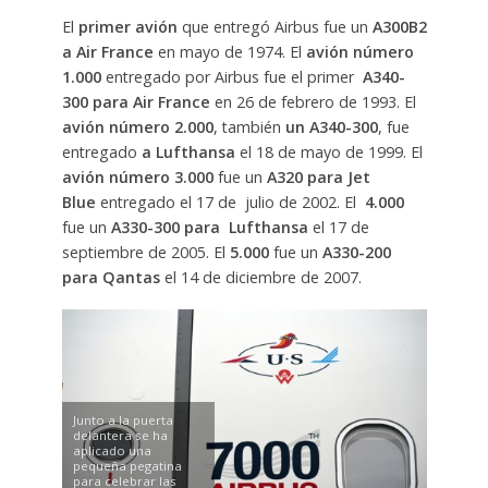
El
primer avión
que entregó Airbus fue un
A300B2
a Air France
en mayo de 1974. El
avión número
1.000
entregado por Airbus fue el primer
A340-
300 para Air France
en 26 de febrero de 1993. El
avión número 2.000
, también
un A340-300
, fue
entregado
a Lufthansa
el 18 de mayo de 1999. El
avión número 3.000
fue un
A320 para Jet
Blue
entregado el 17 de julio de 2002. El
4.000
fue un
A330-300 para Lufthansa
el 17 de
septiembre de 2005. El
5.000
fue un
A330-200
para Qantas
el 14 de diciembre de 2007.
Junto a la puerta
delantera se ha
aplicado una
pequeña pegatina
para celebrar las