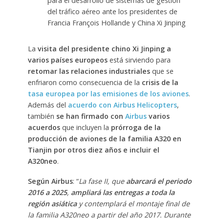
para el desarrollo de sistemas de gestión
del tráfico aéreo ante los presidentes de
Francia François Hollande y China Xi Jinping
La
visita del presidente chino Xi Jinping a
varios países europeos
está sirviendo para
retomar las relaciones industriales
que se
enfriaron como consecuencia de la
crisis de la
tasa europea por las emisiones de los aviones
.
Además del
acuerdo con Airbus Helicopters
,
también
se han firmado con
Airbus
varios
acuerdos
que incluyen la
prórroga de la
producción de aviones de la familia A320 en
Tianjin por otros diez años e incluir el
A320neo
.
Según Airbus
: “
La fase II, que
abarcará el periodo
2016 a 2025
,
ampliará las entregas a toda la
región asiática
y contemplará el montaje final de
la familia A320neo a partir del año 2017. Durante