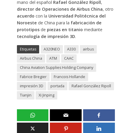
mano del español
Rafael González Ripoll
,
director de Operaciones de Airbus China
, otro
acuerdo
con la
Universidad Politécnica del
Noroeste
de China para la
fabricación de
prototipos
de
piezas en titanio
mediante
tecnología de impresión 3D
.
Etiquetas
A320NEO
A330
airbus
Airbus China
ATM
CAAC
China Aviation Supplies Holding Company
Fabrice Bregier
Francois Hollande
impresión 3D
portada
Rafael González Ripoll
Tianjin
Xi Jinping