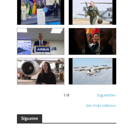
1
/
8
Siguiente»
Ver más vídeos»
Sígueme