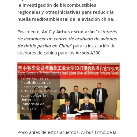
la investigación de biocombustibles
regionales y otras iniciativas para reducir la
huella medioambiental de la aviación china
.
Finalmente,
AVIC y Airbus estudiarán
“
el interés
de
establecer un centro de acabado de aviones
de doble pasillo en China
” para la instalación de
interiores de cabina para los
Airbus A330.
Rafael González
Ripoll, director de
Operaciones de
Airbus China, firmó el
acuerdo con la
Universidad
Politécnica del
Noroeste.
Poco antes de estos acuerdos, Airbus firmó,de la