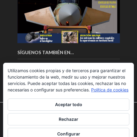
SÍGUENOS TAMBIÉN EN…
Utilizamos cookies propias y de terceros para garantizar el
funcionamiento de la web, medir su uso y mejorar nuestros
servicios. Puede aceptar todas las cookies, rechazar las no
necesarias o configurar sus preferencias.
Política de cookies
Aceptar todo
Utilizamos cookies para ofrecerte la mejor experiencia en
nuestra web.
Rechazar
Puedes aprender más sobre qué cookies utilizamos o
Copyright © 2018.Fly News.
Noticias aerospacial
/
Noticias
desactivarlas en los
ajustes
.
UAS aviación comercial
Configurar