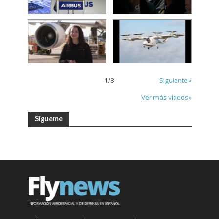
1
/
8
Siguiente»
Ver más vídeos»
Sígueme