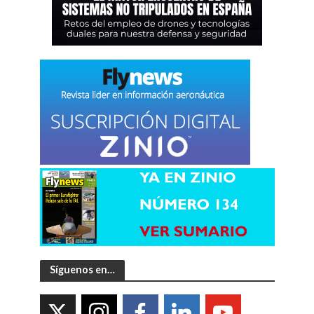
Síguenos en…