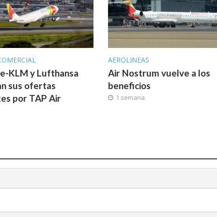
COMERCIAL
AEROLINEAS
ce-KLM y Lufthansa
Air Nostrum vuelve a los
n sus ofertas
beneficios
tes por TAP Air
1 semana
l
a