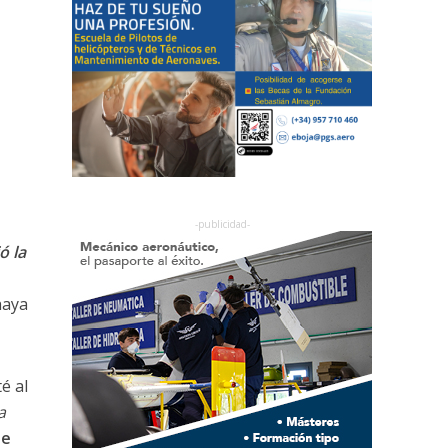
ó la
,
haya
é al
a
de