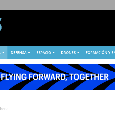
L
DEFENSA
ESPACIO
DRONES
FORMACIÓN Y E
Iberia