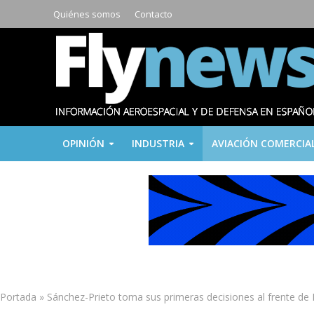
Quiénes somos
Contacto
OPINIÓN
INDUSTRIA
AVIACIÓN COMERCIA
Portada
»
Sánchez-Prieto toma sus primeras decisiones al frente de 