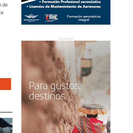
n de
te