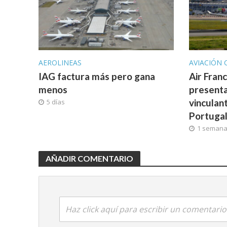
AEROLINEAS
AVIACIÓN 
IAG factura más pero gana
Air Fran
menos
presenta
vinculan
5 días
Portuga
1 seman
AÑADIR COMENTARIO
Haz click aquí para escribir un comentario