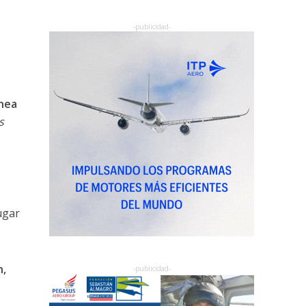
ínea
s
ugar
n,