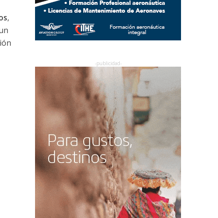
os
,
 un
ión