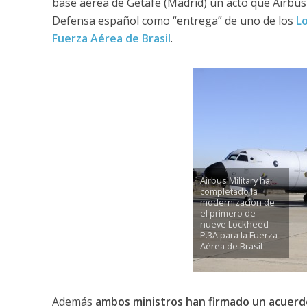
base aérea de Getafe (Madrid) un acto que Airbus M
Defensa español como “entrega” de uno de los
L
Fuerza Aérea de Brasil
.
Airbus Military ha
completado la
modernización de
el primero de
nueve Lockheed
P.3A para la Fuerza
Aérea de Brasil
Además
ambos ministros han firmado un acuerd