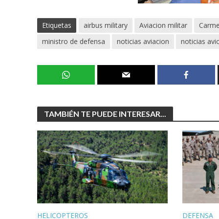
Etiquetas
airbus military
Aviacion militar
Carme
ministro de defensa
noticias aviacion
noticias avi
TAMBIÉN TE PUEDE INTERESAR...
HELICOPTEROS
DEFENSA