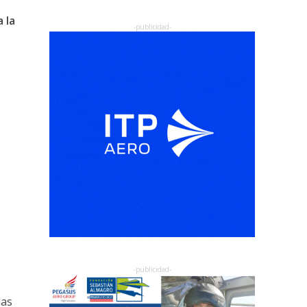
 la
las