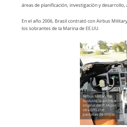
áreas de planificación, investigación y desarrollo,
En el año 2006, Brasil contrató con Airbus Milita
los sobrantes de la Marina de EE.UU.
Airbus Military ha
sustuido la aviónica
original del P.3A por
otra EFIS con
pantallas de cristal.