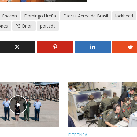
 Chacón
Domingo Ureña
Fuerza Aérea de Brasil
lockheed
ones
P3 Orion
portada
DEFENSA