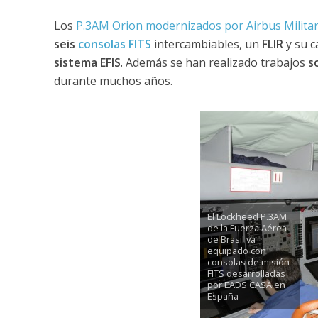
Los
P.3AM Orion modernizados por Airbus Milita
seis
consolas FITS
intercambiables, un
FLIR
y su c
sistema EFIS
. Además se han realizado trabajos
s
durante muchos años.
El Lockheed P.3AM
de la Fuerza Aérea
de Brasil va
equipado con
consolas de misión
FITS desarrolladas
por EADS CASA en
España