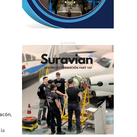
hacón
,
la