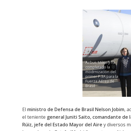
Airbus Military ha
completado la
modrnización del
primer P.3A para la
Fuerza Aérea de
Brasil
El
ministro de Defensa de Brasil Nelson Jobim
, 
el teniente
general Juniti Saito, comandante de l
Rúiz, jefe del Estado Mayor del Aire
y diversos m