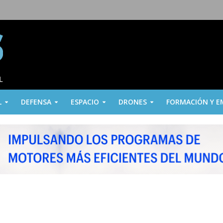
L
DEFENSA
ESPACIO
DRONES
FORMACIÓN Y E