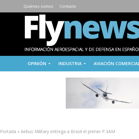
Quiénes somos
Contacto
OPINIÓN
INDUSTRIA
AVIACIÓN COMERCIA
Portada
»
Airbus Military entrega a Brasil el primer P.3AM