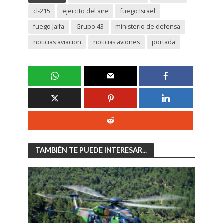
cl-215
ejercito del aire
fuego Israel
fuego Jaifa
Grupo 43
ministerio de defensa
noticias aviacion
noticias aviones
portada
TAMBIÉN TE PUEDE INTERESAR...