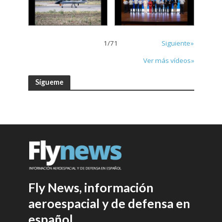
1
/
71
Siguiente»
Ver más vídeos»
Sígueme
Fly News, información
aeroespacial y de defensa en
español