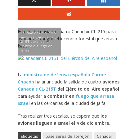
España ha enviado cuatro Canadair CL-215 para
España envía cuatro
aviones Canadair CL-
ayudar a extinguir el incendio forestal que arrasa
215T para luchar
Israel.
contra el fuego en
Israel
La
ministra de defensa española Carme
Chacón
ha anunciado la salida de cuatro
aviones
Canadair CL-215T
del Ejército del Aire español
para ayudar a
combatir en
fuego que arrasa
Israel
en las cercanías de la ciudad de Jaifa.
Tras realizar tres escalas, se espera que
los
aviones lleguen a Israel el 4 de diciembre
.
Etiquetas
base aérea de Torrejón
Canadair