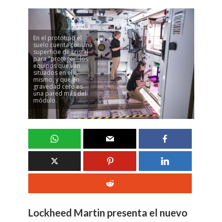
En el prototipo el
suelo cuenta con una
superficie de cristal
para "proteger" los
equipos que van
situados en el
mismo, y que en
gravedad cero es
una pared más del
módulo.
Lockheed Martin presenta el nuevo