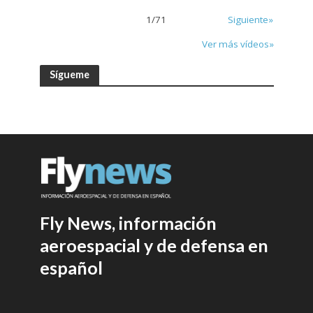
1
/
71
Siguiente»
Ver más vídeos»
Sígueme
Fly News, información
aeroespacial y de defensa en
español