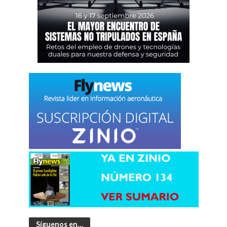
Síguenos en…