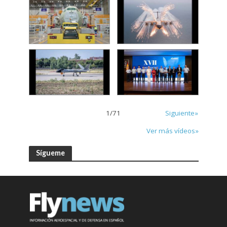
1
/
71
Siguiente»
Ver más vídeos»
Sígueme