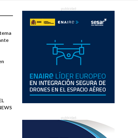
stema
ante
en
EL
 NEWS