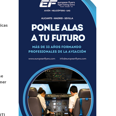
icas
se
imer
DTI