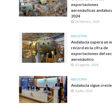
exportaciones
aeronáuticas andaluz
2024
26 febrero, 2025
INDUSTRIA
Andalucía supera un 
récord en la cifra de
exportaciones del sec
aeronáutico
30 agosto, 2024
INDUSTRIA
Andalucía sigue creci
4 julio, 2024