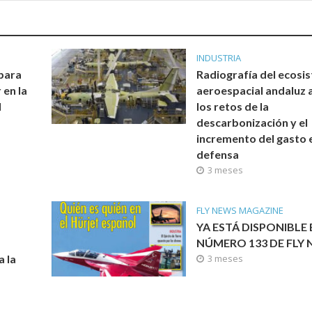
INDUSTRIA
para
Radiografía del ecosi
en la
aeroespacial andaluz 
l
los retos de la
descarbonización y el
incremento del gasto 
defensa
3 meses
FLY NEWS MAGAZINE
YA ESTÁ DISPONIBLE 
a
NÚMERO 133 DE FLY
a la
3 meses