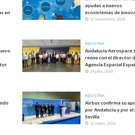
ayudas a nuevos
as en
ecosistemas de innov
12 noviembre, 2024
INDUSTRIA
nuevo
Andalucía Aerospace 
reúne con el director d
tor
Agencia Espacial Espa
24 julio, 2024
INDUSTRIA
endo
Airbus confirma su ap
por Andalucía y por e
Sevilla
15 mayo, 2024