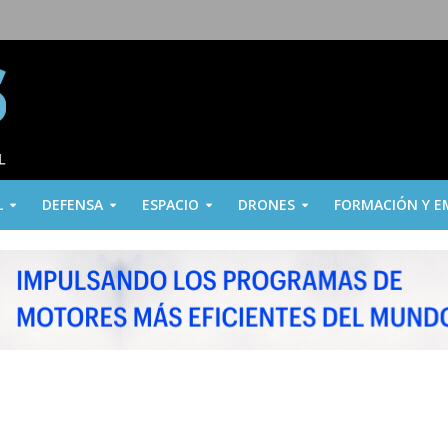
L
DEFENSA
ESPACIO
DRONES
FORMACIÓN Y E