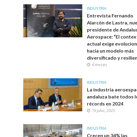
INDUSTRIA
Entrevista Fernando
Alarcón de Lastra, nu
presidente de Andalu
Aerospace: “El contex
actual exige evolucio
hacia un modelo más
diversificado y resilie
4 meses
INDUSTRIA
La industria aeroespa
andaluza bate todos l
récords en 2024
19 julio, 2025
INDUSTRIA
Crecen un 34% las