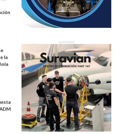
ación
se
e la
ñola
uesta
l ADM