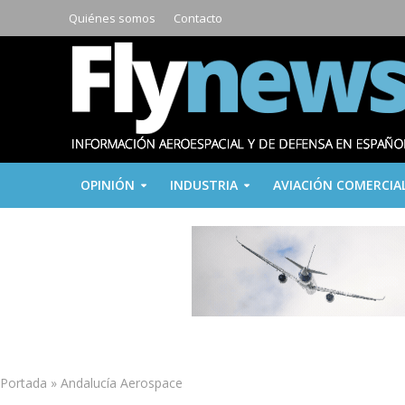
Quiénes somos
Contacto
OPINIÓN
INDUSTRIA
AVIACIÓN COMERCIA
Portada
»
Andalucía Aerospace