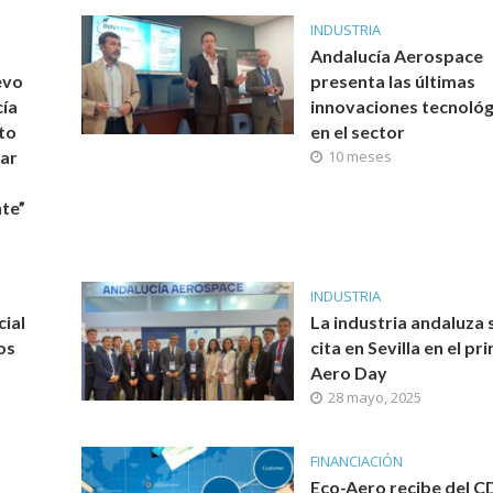
INDUSTRIA
Andalucía Aerospace
evo
presenta las últimas
cía
innovaciones tecnológ
to
en el sector
nar
10 meses
nte”
INDUSTRIA
cial
La industria andaluza 
os
cita en Sevilla en el pr
Aero Day
28 mayo, 2025
FINANCIACIÓN
Eco-Aero recibe del C