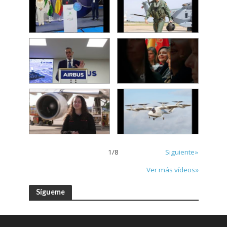
1
/
8
Siguiente»
Ver más vídeos»
Sígueme