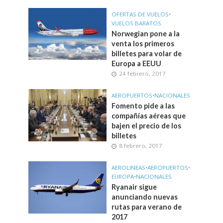
OFERTAS DE VUELOS
•
VUELOS BARATOS
Norwegian pone a la
venta los primeros
billetes para volar de
Europa a EEUU
24 febrero, 2017
AEROPUERTOS
•
NACIONALES
Fomento pide a las
compañías aéreas que
bajen el precio de los
billetes
8 febrero, 2017
AEROLINEAS
•
AEROPUERTOS
•
EUROPA
•
NACIONALES
Ryanair sigue
anunciando nuevas
rutas para verano de
2017