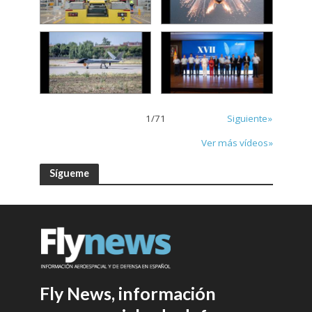
1
/
71
Siguiente»
Ver más vídeos»
Sígueme
Fly News, información