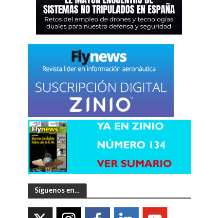
Síguenos en…